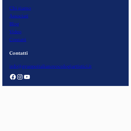
Chi siamo
Associati
Blog
Video
Contatti
Contatti
info@gruppoitalianovocologiartistici.it
Facebook
Instagram
YouTube
Privacy Policy
|
Cookie Policy
© 2026