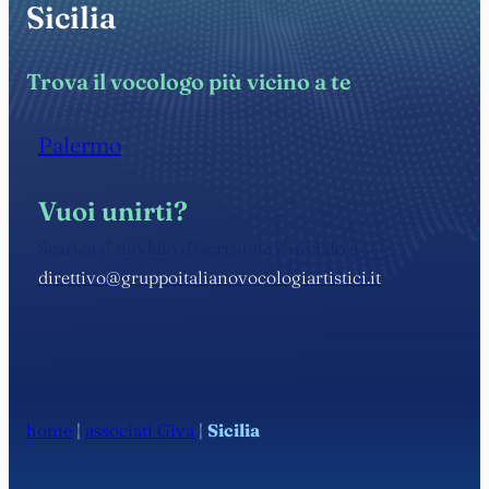
Sicilia
Trova il vocologo più vicino a te
Palermo
Vuoi unirti?
Scarica il modulo d’iscrizione e invialo a
direttivo@gruppoitalianovocologiartistici.it
home
|
associati Giva
|
Sicilia